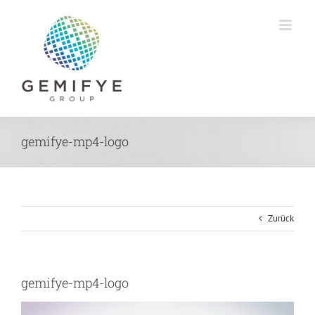
Zum
Inhalt
springen
gemifye-mp4-logo
Zurück
gemifye-mp4-logo
Video-