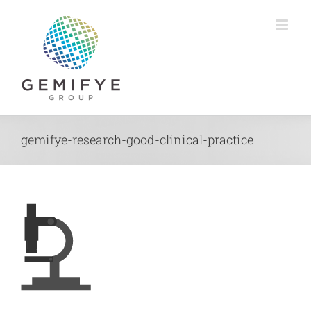
Zum
Inhalt
springen
gemifye-research-good-clinical-practice